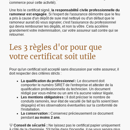
commerce pour cette activité).
Une fois le certificat signé,
la responsabilité civile professionnelle du
ramoneur est engagée
. Si l'expert de l'assurance démontre que le feu
a pris à cause d'un dépôt de suie mal nettoyé ou d'un défaut que le
ramoneur aurait dû vous signaler, c'est l'assurance du professionnel
qui devra rembourser les dégâts, et non la vôtre. Cela accélère
grandement votre indemnisation, car votre assureur sait contre qui se
retourner.
Les 3 règles d'or pour que
votre certificat soit utile
Pour qu'un certificat soit accepté sans discussion par votre assureur, il
doit respecter des critères stricts :
La qualification du professionnel :
Le document doit
comporter le numéro SIRET de l'entreprise et attester de la
qualification professionnelle du technicien. Un document
rédigé par vous-même ou un ami n'a aucune valeur légale.
Les mentions obligatoires :
Il doit préciser le nombre de
conduits ramonés, leur état de vacuité (le fait qu'ils soient bien
dégagés) et les observations éventuelles sur la conformité de
l'installation.
La conservation :
Conservez précieusement ce document
pendant
au moins 2 ans
.
💡
Conseil de sécurité :
Ne laissez pas le certificat papier uniquement
à côté de la cheminée. S'il brûle dans l'incendie, il ne vous servira plus