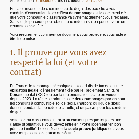
Article écrit par
Christophe
dans la catégorie
Non classé
En cas d'incendie de cheminée ou de dégât des eaux lié à vos
conduits d'évacuation, le
certificat de ramonage
est le document clé
que votre compagnie d'assurance va systématiquement vous réclamer.
Sans lui, le parcours pour obtenir une indemnisation peut devenir un
véritable casse-tête.
Voici précisément comment ce document vous protège et vous aide à
être indemnisé.
1. Il prouve que vous avez
respecté la loi (et votre
contrat)
En France, le ramonage mécanique des conduits de fumée est une
obligation légale
, généralement fixée par le Règlement Sanitaire
Départemental (RSD) ou par la réglementation locale en vigueur
depuis 2023. La règle standard est de
deux ramonages par an
pour
les conduits à combustible solide (bois, charbon) ou liquide (fioul),
dont un pendant la période de chauffe, et
un par an
pour les conduits
de gaz.
Votre contrat d'assurance habitation contient presque toujours une
clause stipulant que vous devez entretenir votre logement "en bon
père de famille". Le certificat est la
seule preuve juridique
que vous
avez rempli cette obligation de sécurité.