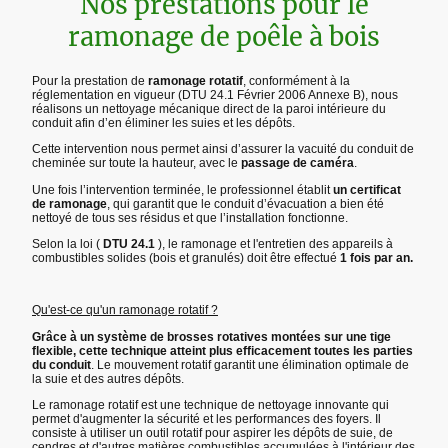
Nos prestations pour le
ramonage de poêle à bois
Pour la prestation de
ramonage rotatif
, conformément à la
réglementation en vigueur (DTU 24.1 Février 2006 Annexe B), nous
réalisons un nettoyage mécanique direct de la paroi intérieure du
conduit afin d’en éliminer les suies et les dépôts.
Cette intervention nous permet ainsi d’assurer la vacuité du conduit de
cheminée sur toute la hauteur, avec le
passage de caméra
.
Une fois l’intervention terminée, le professionnel établit
un certificat
de ramonage
, qui garantit que le conduit d’évacuation a bien été
nettoyé de tous ses résidus et que l’installation fonctionne.
Selon la loi (
DTU 24.1
), le ramonage et l'entretien des appareils à
combustibles solides (bois et granulés) doit être effectué
1 fois par an.
Qu'est-ce qu'un ramonage rotatif ?
Grâce à un système de brosses rotatives montées sur une tige
flexible, cette technique atteint plus efficacement toutes les parties
du conduit
. Le mouvement rotatif garantit une élimination optimale de
la suie et des autres dépôts.
Le ramonage rotatif est une technique de nettoyage innovante qui
permet d'augmenter la sécurité et les performances des foyers. Il
consiste à utiliser un outil rotatif pour aspirer les dépôts de suie, de
cendres et d'autres matières combustibles accumulées à l'intérieur des