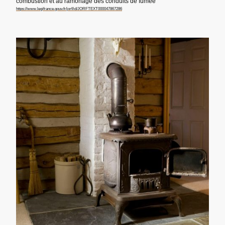
combustion et au ramonage des conduits de fumée
https://www.legifrance.gouv.fr/jorf/id/JORFTEXT000047867286