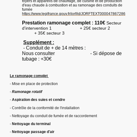
foyers et appareils de chauffage, de cuisine et de production
d'eau chaude à combustion et au ramonage des conduits de
fumée
https://www.legifrance.gouv.fr/jorf/id/JORFTEXT000047867286
Prestation ramonage complet : 110€
Secteur
d'intervention 1 + 25€ secteur 2
+ 35€ secteur 3
Supplément :
- Conduit de + de 14 mètres :
Nous consulter - Si dépose de
tubage : +30€
Le ramonage complet
- Mise en place de protection
-
Ramonage rotatif
-
Aspiration des suies et cendre
- Contrôle de la conformité de l'installation
- Nettoyage du conduit de fumée et de raccordement
-
Nettoyage du terminal
-
Nettoyage passage d'air